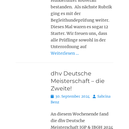
Hundeführer souverän
bestanden. Als nächste Rubrik
ging es mit der
Begleithundeprüfung weiter.
Dieses Mal waren es sogar 12
Starter. Wir freuen uns, dass
alle Prüflinge sowohl in der
Unterordnung auf
Weiterlesen …
dhv Deutsche
Meisterschaft – die
Zweite!
Posted
Autor
30. September 2024
Sabrina
on
Benz
An diesem Wochenende fand
die dhv Deutsche
Meisterschaft IGP & IBGH 2024