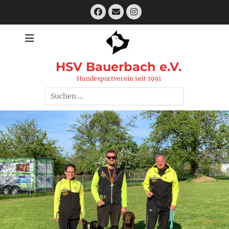
Zum
Facebook
E-
Instagram
Inhalt
Mail
springen
HSV Bauerbach e.V.
Hundesportverein seit 1991
Suchen
nach: