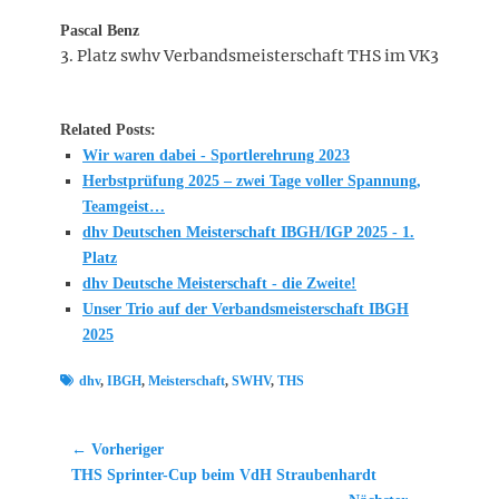
Pascal Benz
3. Platz swhv Verbandsmeisterschaft THS im VK3
Related Posts:
Wir waren dabei - Sportlerehrung 2023
Herbstprüfung 2025 – zwei Tage voller Spannung,
Teamgeist…
dhv Deutschen Meisterschaft IBGH/IGP 2025 - 1.
Platz
dhv Deutsche Meisterschaft - die Zweite!
Unser Trio auf der Verbandsmeisterschaft IBGH
2025
Schlagworte
dhv
,
IBGH
,
Meisterschaft
,
SWHV
,
THS
Beitragsnavigation
← Vorheriger
Vorheriger
THS Sprinter-Cup beim VdH Straubenhardt