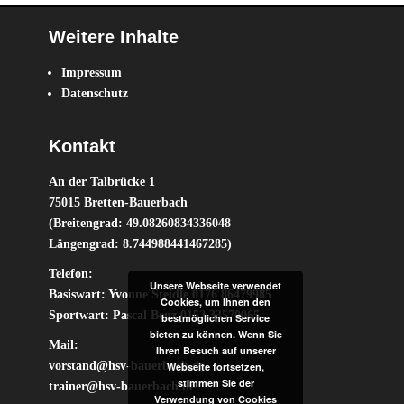
Weitere Inhalte
Impressum
Datenschutz
Kontakt
An der Talbrücke 1
75015 Bretten-Bauerbach
(Breitengrad: 49.08260834336048
Längengrad: 8.744988441467285)
Telefon:
Unsere Webseite verwendet
Basiswart: Yvonne Steidle 0176 86479985
Cookies, um Ihnen den
Sportwart: Pascal Benz 0152 33570065
bestmöglichen Service
bieten zu können. Wenn Sie
Mail:
Ihren Besuch auf unserer
vorstand@hsv-bauerbach.de
Webseite fortsetzen,
stimmen Sie der
trainer@hsv-bauerbach.de
Verwendung von Cookies