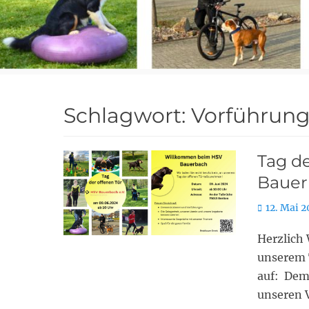
Schlagwort:
Vorführun
Tag d
Bauer
Posted
12. Mai 
on
Herzlich 
unserem 
auf: Dem
unseren 