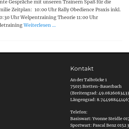
nte Gespräche mit unseren Trainern Spaß für die
ilie Zeitplan: 10:00 Uhr Rally Obedience Praxis inkl.
10:30 Uhr Welpentraining Theorie 11:00 Uhr
etraining
Weiterlesen …
Kontakt
An der Talbrücke 1
75015 Bretten-Bauerbach
(Breitengrad: 49.082608343
Längengrad: 8.74498844146
Telefon:
Basiswart: Yvonne Steidle 0
Sportwart: Pascal Benz 0152