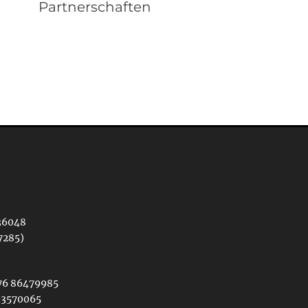
Partnerschaften
36048
7285)
176 86479985
 33570065