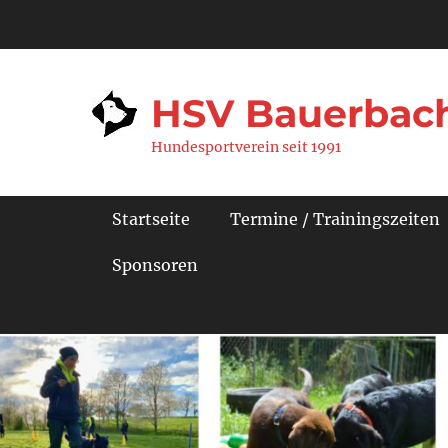
Zum
Inhalt
springen
HSV Bauerbach
Hundesportverein seit 1991
Primäres Menü
Startseite
Termine / Trainingszeiten
Sponsoren