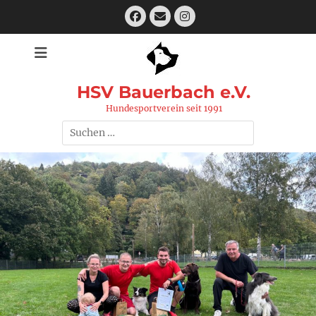
Zum
Facebook
E-
Instagram
Inhalt
Mail
springen
HSV Bauerbach e.V.
Hundesportverein seit 1991
Suchen
nach: