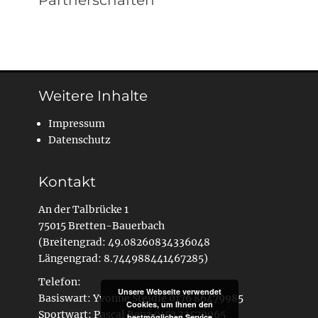
Partnerschaften
Weitere Inhalte
Impressum
Datenschutz
Kontakt
An der Talbrücke 1
75015 Bretten-Bauerbach
(Breitengrad: 49.08260834336048
Längengrad: 8.744988441467285)
Telefon:
Unsere Webseite verwendet
Basiswart: Yvonne Steidle 0176 86479985
Cookies, um Ihnen den
Sportwart: Pascal Benz 0152 33570065
bestmöglichen Service