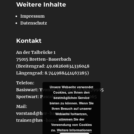
Weitere Inhalte
Impressum
Datenschutz
Kontakt
An der Talbrücke 1
75015 Bretten-Bauerbach
(Breitengrad: 49.08260834336048
Längengrad: 8.744988441467285)
Telefon:
Unsere Webseite verwendet
Basiswart: Yvonne Steidle 0176 86479985
Cookies, um Ihnen den
Sportwart: Pascal Benz 0152 33570065
bestmöglichen Service
bieten zu können. Wenn Sie
Mail:
Ihren Besuch auf unserer
vorstand@hsv-bauerbach.de
Webseite fortsetzen,
stimmen Sie der
trainer@hsv-bauerbach.de
Verwendung von Cookies
zu.
Weitere Informationen