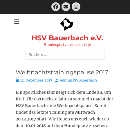
Zum
Facebook
E-
Instagram
Inhalt
Mail
springen
HSV Bauerbach e.V.
Hundesportverein seit 1991
Suchen
nach:
Weihnachtstrainingspause 2017
Posted
Autor
12. Dezember 2017
AdminHSVBauerbach
on
Ein sportliches Jahr neigt sich dem Ende zu. Um
Kraft für das nächste Jahr zu sammeln macht der
HSV Bauerbach eine Weihnachtspause. Somit
findet das letzte Training am
Mittwoch
20.12.2017
statt. Wir freuen uns euch wieder ab
dem
10.01.2018
auf dem Hundeplatz zu sehen.