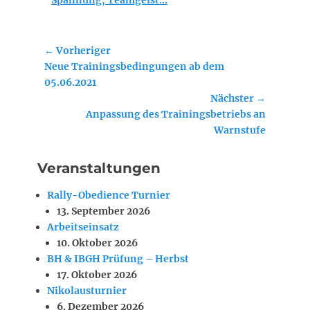
Spannung, Teamgeist…
Beitragsnavigation
← Vorheriger
Vorheriger
Neue Trainingsbedingungen ab dem
Beitrag:
05.06.2021
Nächster →
Nächster
Anpassung des Trainingsbetriebs an
Beitrag:
Warnstufe
Veranstaltungen
Rally-Obedience Turnier
13. September 2026
Arbeitseinsatz
10. Oktober 2026
BH & IBGH Prüfung – Herbst
17. Oktober 2026
Nikolausturnier
6. Dezember 2026