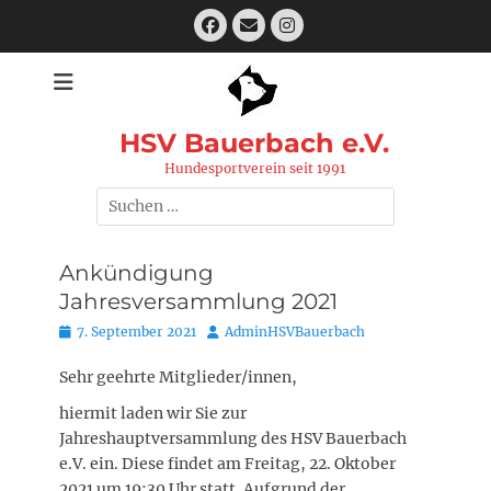
Zum
Facebook
E-
Instagram
Inhalt
Mail
springen
HSV Bauerbach e.V.
Hundesportverein seit 1991
Suchen
nach:
Ankündigung
Jahresversammlung 2021
Posted
Autor
7. September 2021
AdminHSVBauerbach
on
Sehr geehrte Mitglieder/innen,
hiermit laden wir Sie zur
Jahreshauptversammlung des HSV Bauerbach
e.V. ein. Diese findet am Freitag, 22. Oktober
2021 um 19:30 Uhr statt. Aufgrund der