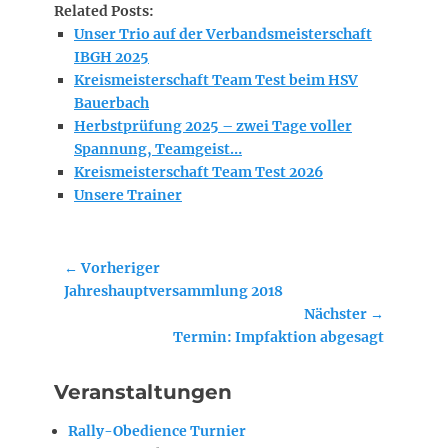
Related Posts:
Unser Trio auf der Verbandsmeisterschaft
IBGH 2025
Kreismeisterschaft Team Test beim HSV
Bauerbach
Herbstprüfung 2025 – zwei Tage voller
Spannung, Teamgeist…
Kreismeisterschaft Team Test 2026
Unsere Trainer
Beitragsnavigation
← Vorheriger
Vorheriger
Jahreshauptversammlung 2018
Beitrag:
Nächster →
Nächster
Termin: Impfaktion abgesagt
Beitrag:
Veranstaltungen
Rally-Obedience Turnier