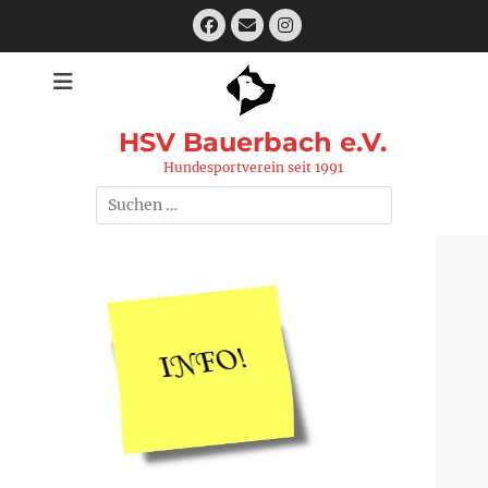
Zum
Facebook
E-
Instagram
Inhalt
Mail
springen
HSV Bauerbach e.V.
Hundesportverein seit 1991
Suchen
nach: