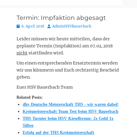
Termin: Impfaktion abgesagt
Posted
Autor
6. April 2018
AdminHSVBauerbach
on
Leider müssen wir heute mitteilen, dass der
geplante Termin (Impfaktion) am 07.04.2018
nicht
stattfinden wird.
Um einen entsprechenden Ersatztermin werden
wir uns kümmern und Euch rechtzeitig Bescheid
geben.
Euer HSV Bauerbach Team
Related Posts:
dhv Deutsche Meisterschaft THS - wir waren dabei!
Kreismeisterschaft Team Test beim HSV Bauerbach
THS Turnier beim HSV Kieselbronn: 2x Gold 1x
Silber
Erfolg auf der THS Kreismeisterschaft