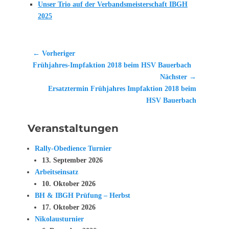
Unser Trio auf der Verbandsmeisterschaft IBGH
2025
Beitragsnavigation
← Vorheriger
Vorheriger
Frühjahres-Impfaktion 2018 beim HSV Bauerbach
Beitrag:
Nächster →
Nächster
Ersatztermin Frühjahres Impfaktion 2018 beim
Beitrag:
HSV Bauerbach
Veranstaltungen
Rally-Obedience Turnier
13. September 2026
Arbeitseinsatz
10. Oktober 2026
BH & IBGH Prüfung – Herbst
17. Oktober 2026
Nikolausturnier