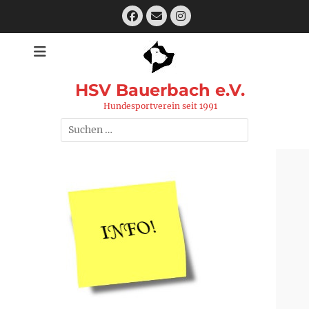
Zum
Facebook
E-
Instagram
Inhalt
Mail
springen
HSV Bauerbach e.V.
Hundesportverein seit 1991
Suchen
nach: